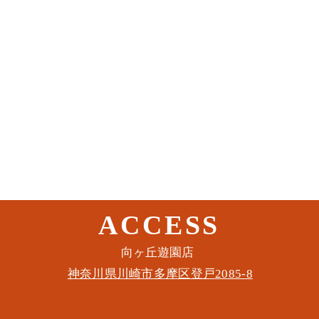
ACCESS
このイベントをシェア
​向ヶ丘遊園店
神奈川県川崎市多摩区​登戸2085-8