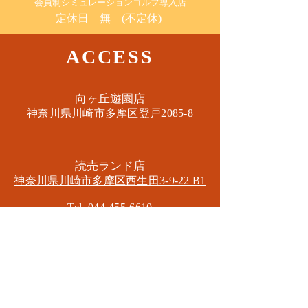
​会員制シミュレーションゴルフ導入店
定休日 無 (不定休)
ACCESS
​向ヶ丘遊園店
神奈川県川崎市多摩区​登戸2085-8
​読売ランド店
神奈川県川崎市多摩区​西生田3-9-22 B1
Tel. 044-455-6610
​登戸店
神奈川県川崎市多摩区​登戸2583-4
​登戸グランブロス301