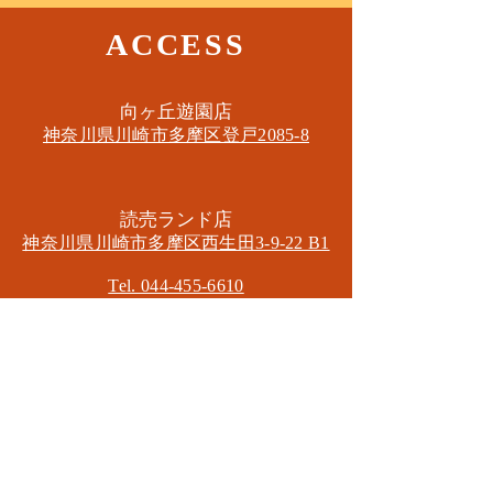
ACCESS
​向ヶ丘遊園店
神奈川県川崎市多摩区​登戸2085-8
​読売ランド店
神奈川県川崎市多摩区​西生田3-9-22 B1
Tel. 044-455-6610
​登戸店
神奈川県川崎市多摩区​登戸2583-4
​登戸グランブロス301
​和泉多摩川店