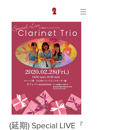
(延期) Special LIVE『