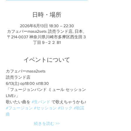
日時・場所
2026年6月13日 18:30 – 22:30
カフェバーmasa2sets 読売ランド店, 日本、
〒214-0037 神奈川県川崎市多摩区西生田３
丁目９−２２ B1
イベントについて
カフェバーmasa2sets
読売ランド店
6/13(土) op18:00 st18:30
「フュージョンバンド ミュール セッション
LIVE♪」
歌いたい曲を 
#生バンド
 で歌えちゃうかも♪
#フュージョン
#セッション
#ロック
#歌謡
曲
続きを読む >>