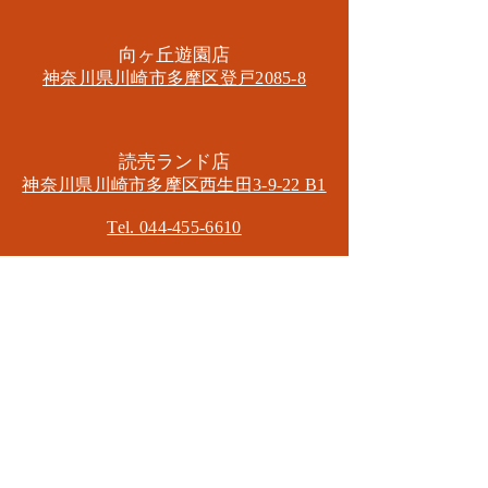
​向ヶ丘遊園店
神奈川県川崎市多摩区​登戸2085-8
​読売ランド店
神奈川県川崎市多摩区​西生田3-9-22 B1
Tel. 044-455-6610
​登戸店
神奈川県川崎市多摩区​登戸2583-4
​登戸グランブロス301
​和泉多摩川店
東京都狛江市東和泉3-6-5
​ロイヤル多摩川2F