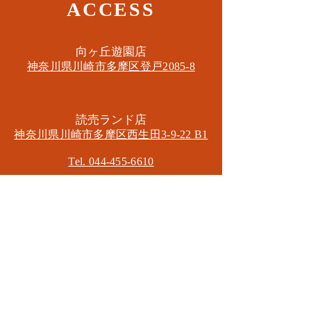
ACCESS
​向ヶ丘遊園店
神奈川県川崎市多摩区​登戸2085-8
​読売ランド店
神奈川県川崎市多摩区​西生田3-9-22 B1
Tel. 044-455-6610
​登戸店
神奈川県川崎市多摩区​登戸2583-4
​登戸グランブロス301
​和泉多摩川店
東京都狛江市東和泉3-6-5