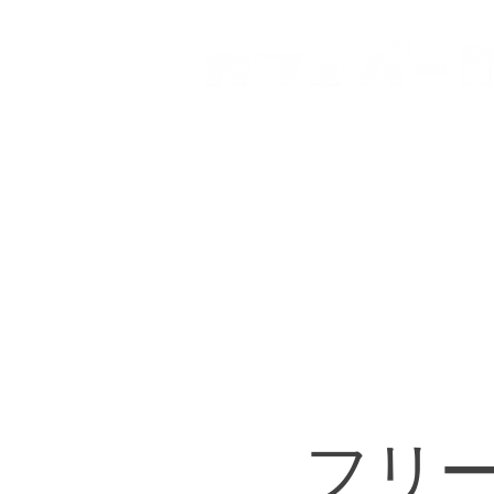
HOME
登戸店
向ヶ丘
フリ