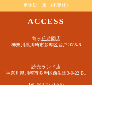
定休日 無 (不定休)
ACCESS
​向ヶ丘遊園店
神奈川県川崎市多摩区​登戸2085-8
​読売ランド店
神奈川県川崎市多摩区​西生田3-9-22 B1
Tel. 044-455-6610
​登戸店
神奈川県川崎市多摩区​登戸2583-4
​登戸グランブロス301