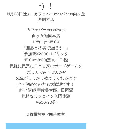
う！
11月08日(土)
  |  
カフェバーmasa2sets向ヶ丘
遊園本店
カフェバーmasa2sets
向ヶ丘遊園本店
11/8(土)op15:00
『囲碁と将棋で遊ぼう！』
参加費¥2000+1ドリンク
15:00~18:00(定員１０名)
気軽に気楽に日本古来のボードゲームを
楽しんでみませんか!?
先生がしっかり教えてくれるので
全く初めての方も大歓迎です！
[担当講師]宇佐美太郎、田岡翼
気軽なワンコイン入門体験
¥500/30分
#将棋教室 #囲碁教室