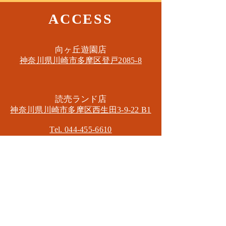
ACCESS
​向ヶ丘遊園店
神奈川県川崎市多摩区​登戸2085-8
​読売ランド店
神奈川県川崎市多摩区​西生田3-9-22 B1
Tel. 044-455-6610
​登戸店
神奈川県川崎市多摩区​登戸2583-4
​登戸グランブロス301
​和泉多摩川店