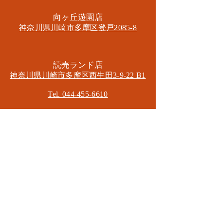
​向ヶ丘遊園店
神奈川県川崎市多摩区​登戸2085-8
​読売ランド店
神奈川県川崎市多摩区​西生田3-9-22 B1
Tel. 044-455-6610
​登戸店
神奈川県川崎市多摩区​登戸2583-4
​登戸グランブロス301
​和泉多摩川店
東京都狛江市東和泉3-6-5
​ロイヤル多摩川2F