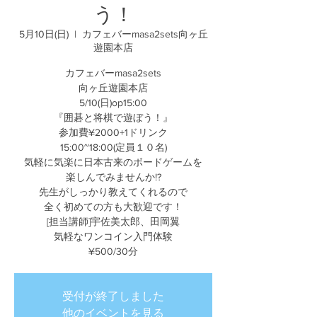
う！
5月10日(日)
  |  
カフェバーmasa2sets向ヶ丘
遊園本店
カフェバーmasa2sets
向ヶ丘遊園本店
5/10(日)op15:00
『囲碁と将棋で遊ぼう！』
参加費¥2000+1ドリンク
15:00~18:00(定員１０名)
気軽に気楽に日本古来のボードゲームを
楽しんでみませんか!?
先生がしっかり教えてくれるので
全く初めての方も大歓迎です！
[担当講師]宇佐美太郎、田岡翼
気軽なワンコイン入門体験
¥500/30分
受付が終了しました
他のイベントを見る