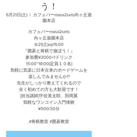
う！
6月21日(土)
  |  
カフェバーmasa2sets向ヶ丘遊
園本店
カフェバーmasa2sets
向ヶ丘遊園本店
6/21(土)op15:00
『囲碁と将棋で遊ぼう！』
参加費¥2000+1ドリンク
15:00~18:00(定員１０名)
気軽に気楽に日本古来のボードゲームを
楽しんでみませんか!?
先生がしっかり教えてくれるので
全く初めての方も大歓迎です！
[担当講師]宇佐美太郎、田岡翼
気軽なワンコイン入門体験
¥500/30分
#将棋教室 #囲碁教室