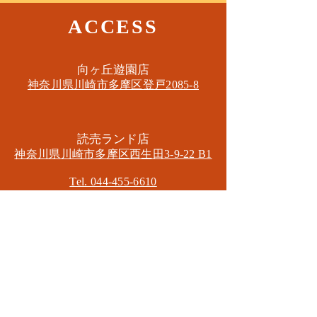
ACCESS
​向ヶ丘遊園店
神奈川県川崎市多摩区​登戸2085-8
​読売ランド店
神奈川県川崎市多摩区​西生田3-9-22 B1
Tel. 044-455-6610
​登戸店
神奈川県川崎市多摩区​登戸2583-4
​登戸グランブロス301
​和泉多摩川店