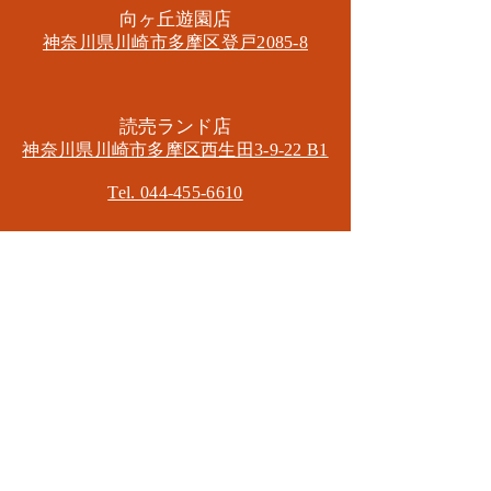
​向ヶ丘遊園店
神奈川県川崎市多摩区​登戸2085-8
​読売ランド店
神奈川県川崎市多摩区​西生田3-9-22 B1
Tel. 044-455-6610
​登戸店
神奈川県川崎市多摩区​登戸2583-4
​登戸グランブロス301
​和泉多摩川店
東京都狛江市東和泉3-6-5
​ロイヤル多摩川2F