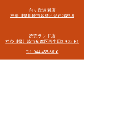
​向ヶ丘遊園店
神奈川県川崎市多摩区​登戸2085-8
​読売ランド店
神奈川県川崎市多摩区​西生田3-9-22 B1
Tel. 044-455-6610
​登戸店
神奈川県川崎市多摩区​登戸2583-4
​登戸グランブロス301
​和泉多摩川店
東京都狛江市東和泉3-6-5
​ロイヤル多摩川2F