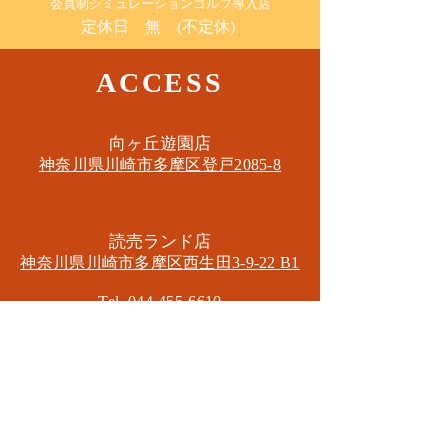
​会員制シミュレーションゴルフ導入店
定休日 無 (不定休)
ACCESS
​向ヶ丘遊園店
神奈川県川崎市多摩区​登戸2085-8
​読売ランド店
神奈川県川崎市多摩区​西生田3-9-22 B1
Tel. 044-455-6610
​登戸店
神奈川県川崎市多摩区​登戸2583-4
​登戸グランブロス301