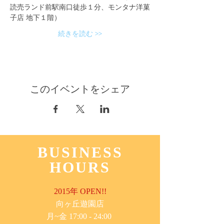
読売ランド前駅南口徒歩１分、モンタナ洋菓
子店 地下１階）
続きを読む >>
このイベントをシェア
BUSINESS
HOURS
2015年 OPEN!!
​向ヶ丘遊園店
月~金 17:00 - 24:00