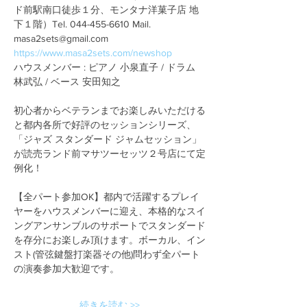
ド前駅南口徒歩１分、モンタナ洋菓子店 地
下１階）Tel. 044-455-6610 Mail. 
https://www.masa2sets.com/newshop
ハウスメンバー : ピアノ 小泉直子 / ドラム 
初心者からベテランまでお楽しみいただける
と都内各所で好評のセッションシリーズ、
「ジャズ スタンダード ジャムセッション」
が読売ランド前マサツーセッツ２号店にて定
【全パート参加OK】都内で活躍するプレイ
ヤーをハウスメンバーに迎え、本格的なスイ
ングアンサンブルのサポートでスタンダード
を存分にお楽しみ頂けます。ボーカル、イン
スト(管弦鍵盤打楽器その他)問わず全パート
続きを読む >>