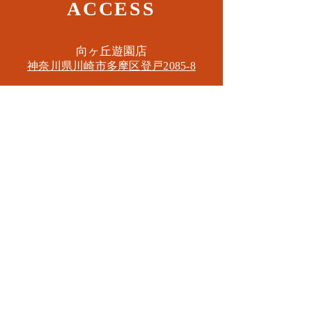
ACCESS
​向ヶ丘遊園店
神奈川県川崎市多摩区​登戸2085-8
​読売ランド店
神奈川県川崎市多摩区​西生田3-9-22 B1
Tel. 044-455-6610
​登戸店
神奈川県川崎市多摩区​登戸2583-4
​登戸グランブロス301
​和泉多摩川店
東京都狛江市東和泉3-6-5