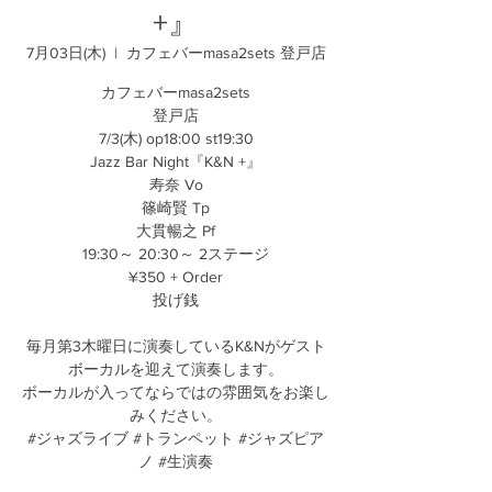
+』
7月03日(木)
  |  
カフェバーmasa2sets 登戸店
カフェバーmasa2sets
登戸店
7/3(木) op18:00 st19:30
Jazz Bar Night『K&N +』
寿奈 Vo
篠崎賢 Tp
大貫暢之 Pf
19:30～ 20:30～ 2ステージ
¥350 + Order
投げ銭
毎月第3木曜日に演奏しているK&Nがゲスト
ボーカルを迎えて演奏します。
ボーカルが入ってならではの雰囲気をお楽し
みください。
#ジャズライブ #トランペット #ジャズピア
ノ #生演奏