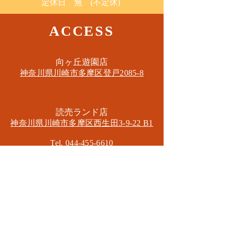
定休日 無 (不定休)
ACCESS
​向ヶ丘遊園店
神奈川県川崎市多摩区​登戸2085-8
​読売ランド店
神奈川県川崎市多摩区​西生田3-9-22 B1
Tel. 044-455-6610
​登戸店
神奈川県川崎市多摩区​登戸2583-4
​登戸グランブロス301