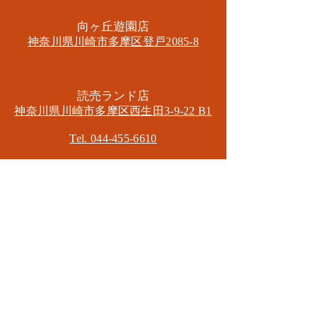
​向ヶ丘遊園店
神奈川県川崎市多摩区​登戸2085-8
​読売ランド店
神奈川県川崎市多摩区​西生田3-9-22 B1
Tel. 044-455-6610
​登戸店
神奈川県川崎市多摩区​登戸2583-4
​登戸グランブロス301
​和泉多摩川店
東京都狛江市東和泉3-6-5
​ロイヤル多摩川2F