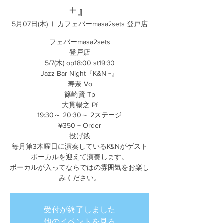
+』
5月07日(木)
  |  
カフェバーmasa2sets 登戸店
フェバーmasa2sets
登戸店
5/7(木) op18:00 st19:30
Jazz Bar Night『K&N +』
寿奈 Vo
篠崎賢 Tp
大貫暢之 Pf
19:30～ 20:30～ 2ステージ
¥350 + Order
投げ銭
毎月第3木曜日に演奏しているK&Nがゲスト
ボーカルを迎えて演奏します。
ボーカルが入ってならではの雰囲気をお楽し
みください。
受付が終了しました
他のイベントを見る