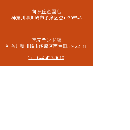
​向ヶ丘遊園店
神奈川県川崎市多摩区​登戸2085-8
​読売ランド店
神奈川県川崎市多摩区​西生田3-9-22 B1
Tel. 044-455-6610
​登戸店
神奈川県川崎市多摩区​登戸2583-4
​登戸グランブロス301
​和泉多摩川店
東京都狛江市東和泉3-6-5
​ロイヤル多摩川2F