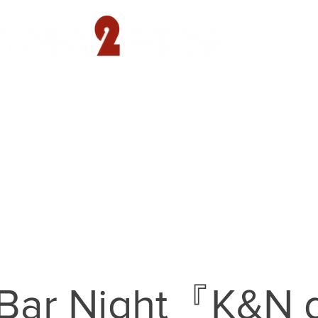
遊園店
読売ランド店
ゴルフ倶楽部
concept
 Bar Night『K&N