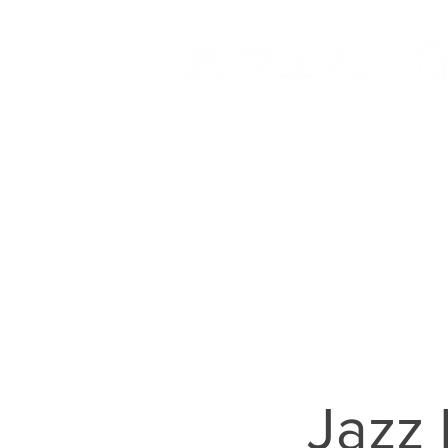
HOME
登戸店
向ヶ丘
Jazz