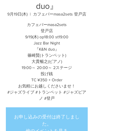
duo』
9月19日(木)
  |  
カフェバーmasa2sets 登戸店
カフェバーmasa2sets
登戸店
9/19(木) op18:00 st19:00
Jazz Bar Night
『K&N duo』
篠崎賢(トランペット)
大貫暢之(ピアノ)
19:00～ 20:00～ 2ステージ
投げ銭
TC ¥350 + Order
お気軽にお越しくださいませ！
#ジャズライブ #トランペット #ジャズピア
ノ #登戸
お申し込みの受付は終了しまし
た。
他のイベントを見る