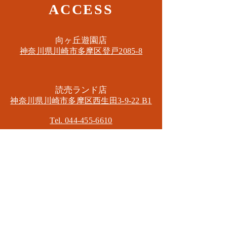
ACCESS
​向ヶ丘遊園店
神奈川県川崎市多摩区​登戸2085-8
​読売ランド店
神奈川県川崎市多摩区​西生田3-9-22 B1
Tel. 044-455-6610
​登戸店
神奈川県川崎市多摩区​登戸2583-4
​登戸グランブロス301
​和泉多摩川店