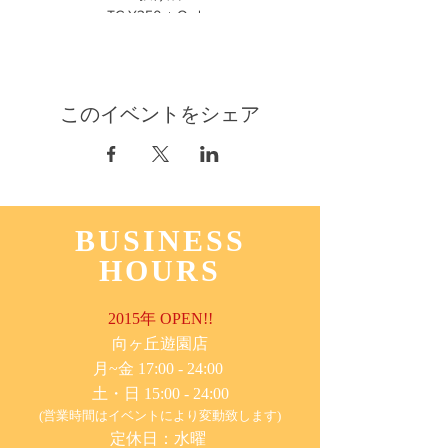
TC ¥350 + Order
お気軽にお越しくださいませ！
#ジャズライブ #トランペット #ジャズピア
ノ #登戸
このイベントをシェア
BUSINESS
HOURS
2015年 OPEN!!
​向ヶ丘遊園店
月~金 17:00 - 24:00
土・日 15:00 - 24:00
(営業時間はイベントにより変動致します)
定休日：水曜