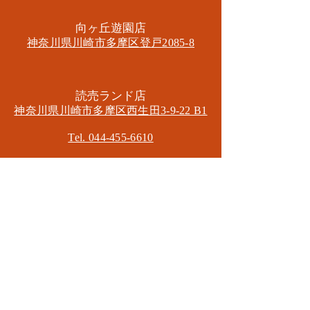
​向ヶ丘遊園店
神奈川県川崎市多摩区​登戸2085-8
​読売ランド店
神奈川県川崎市多摩区​西生田3-9-22 B1
Tel. 044-455-6610
​登戸店
神奈川県川崎市多摩区​登戸2583-4
​登戸グランブロス301
​和泉多摩川店
東京都狛江市東和泉3-6-5
​ロイヤル多摩川2F