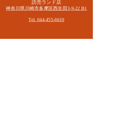
​読売ランド店
神奈川県川崎市多摩区​西生田3-9-22 B1
Tel. 044-455-6610
​登戸店
神奈川県川崎市多摩区​登戸2583-4
​登戸グランブロス301
​和泉多摩川店
東京都狛江市東和泉3-6-5
​ロイヤル多摩川2F
Mail.
masa2sets@gmail.com
080-5533-7109
CONTACT