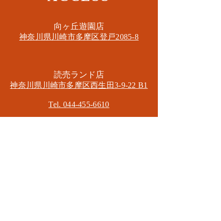
​向ヶ丘遊園店
神奈川県川崎市多摩区​登戸2085-8
​読売ランド店
神奈川県川崎市多摩区​西生田3-9-22 B1
Tel. 044-455-6610
​登戸店
神奈川県川崎市多摩区​登戸2583-4
​登戸グランブロス301
​和泉多摩川店
東京都狛江市東和泉3-6-5
​ロイヤル多摩川2F