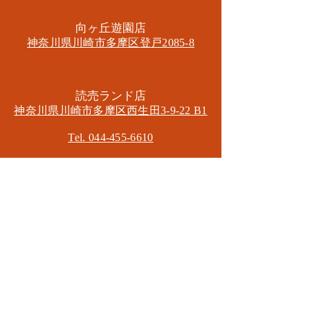
​向ヶ丘遊園店
神奈川県川崎市多摩区​登戸2085-8
​読売ランド店
神奈川県川崎市多摩区​西生田3-9-22 B1
Tel. 044-455-6610
​登戸店
神奈川県川崎市多摩区​登戸2583-4
​登戸グランブロス301
​和泉多摩川店
東京都狛江市東和泉3-6-5
​ロイヤル多摩川2F