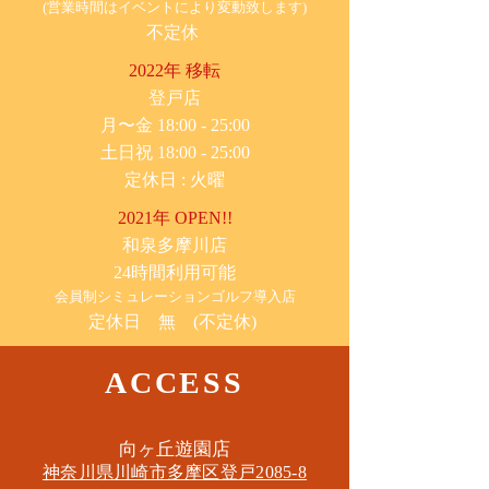
(営業時間はイベントにより変動致します)
不定休
2022年 移転
​登戸店
月〜金 18:00 - 25:00
土日祝 18:00 - 25:00
​定休日 : 火曜
2021年 OPEN!!
​和泉多摩川店
24時間利用可能
​会員制シミュレーションゴルフ導入店
定休日 無 (不定休)
ACCESS
​向ヶ丘遊園店
神奈川県川崎市多摩区​登戸2085-8