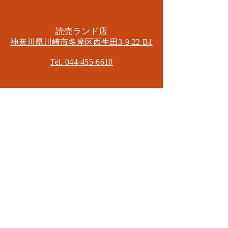
​読売ランド店
神奈川県川崎市多摩区​西生田3-9-22 B1
Tel. 044-455-6610
​登戸店
神奈川県川崎市多摩区​登戸2583-4
​登戸グランブロス301
​和泉多摩川店
東京都狛江市東和泉3-6-5
​ロイヤル多摩川2F
Mail.
masa2sets@gmail.com
080-5533-7109