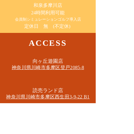
​和泉多摩川店
24時間利用可能
​会員制シミュレーションゴルフ導入店
定休日 無 (不定休)
ACCESS
​向ヶ丘遊園店
神奈川県川崎市多摩区​登戸2085-8
​読売ランド店
神奈川県川崎市多摩区​西生田3-9-22 B1
Tel. 044-455-6610
​登戸店