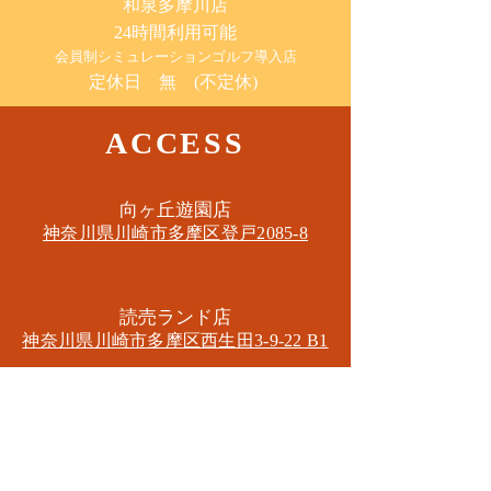
​和泉多摩川店
24時間利用可能
​会員制シミュレーションゴルフ導入店
定休日 無 (不定休)
ACCESS
​向ヶ丘遊園店
神奈川県川崎市多摩区​登戸2085-8
​読売ランド店
神奈川県川崎市多摩区​西生田3-9-22 B1
Tel. 044-455-6610
​登戸店