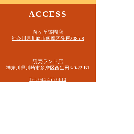
ACCESS
​向ヶ丘遊園店
神奈川県川崎市多摩区​登戸2085-8
​読売ランド店
神奈川県川崎市多摩区​西生田3-9-22 B1
Tel. 044-455-6610
​登戸店
神奈川県川崎市多摩区​登戸2583-4
​登戸グランブロス301
​和泉多摩川店