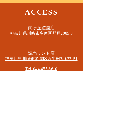
ACCESS
​向ヶ丘遊園店
神奈川県川崎市多摩区​登戸2085-8
​読売ランド店
神奈川県川崎市多摩区​西生田3-9-22 B1
Tel. 044-455-6610
​登戸店
神奈川県川崎市多摩区​登戸2583-4
​登戸グランブロス301
​和泉多摩川店