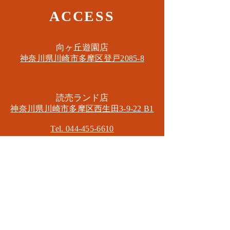
ACCESS
​向ヶ丘遊園店
神奈川県川崎市多摩区​登戸2085-8
​読売ランド店
神奈川県川崎市多摩区​西生田3-9-22 B1
Tel. 044-455-6610
​登戸店
神奈川県川崎市多摩区​登戸2583-4
​登戸グランブロス301
​和泉多摩川店