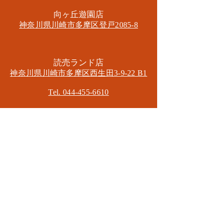
​向ヶ丘遊園店
神奈川県川崎市多摩区​登戸2085-8
​読売ランド店
神奈川県川崎市多摩区​西生田3-9-22 B1
Tel. 044-455-6610
​登戸店
神奈川県川崎市多摩区​登戸2583-4
​登戸グランブロス301
​和泉多摩川店
東京都狛江市東和泉3-6-5
​ロイヤル多摩川2F