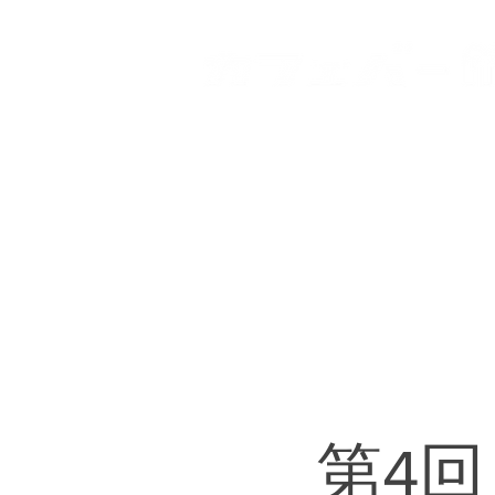
HOME
登戸店
向ヶ丘
第4