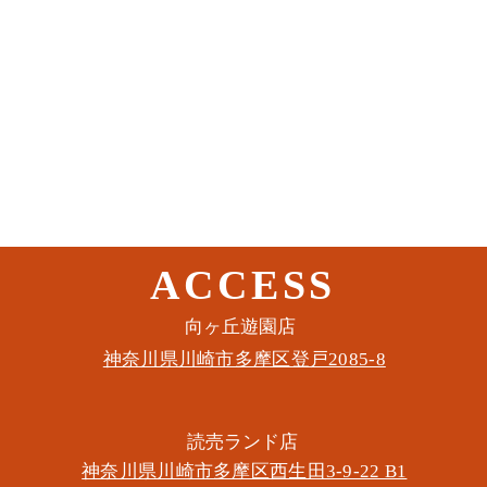
ACCESS
このイベントをシェア
​向ヶ丘遊園店
神奈川県川崎市多摩区​登戸2085-8
​読売ランド店
神奈川県川崎市多摩区​西生田3-9-22 B1