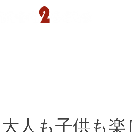
遊園店
読売ランド店
ゴルフ倶楽部
concept
回 大人も子供も楽