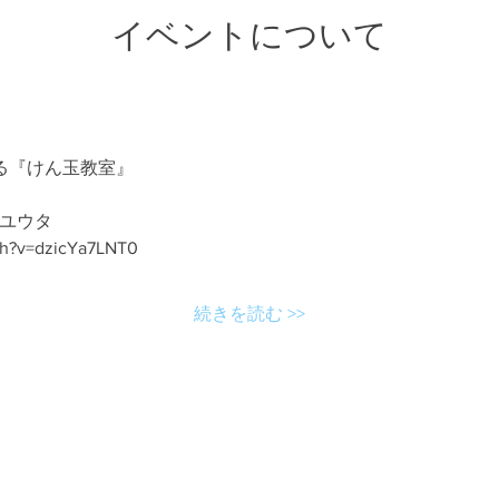
イベントについて
る『けん玉教室』
ベユウタ
ch?v=dzicYa7LNT0
続きを読む >>