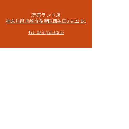
​読売ランド店
神奈川県川崎市多摩区​西生田3-9-22 B1
Tel. 044-455-6610
​登戸店
神奈川県川崎市多摩区​登戸2583-4
​登戸グランブロス301
​和泉多摩川店
東京都狛江市東和泉3-6-5
​ロイヤル多摩川2F
Mail.
masa2sets@gmail.com
080-5533-7109