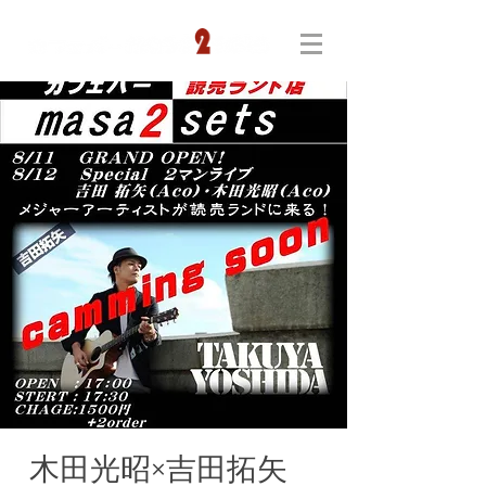
木田光昭×吉田拓矢