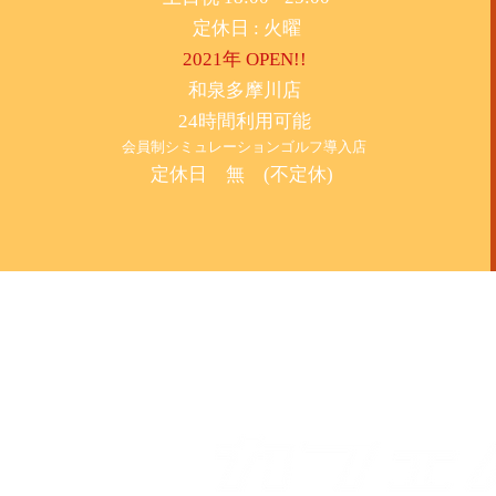
​定休日 : 火曜
2021年 OPEN!!
​和泉多摩川店
24時間利用可能
​会員制シミュレーションゴルフ導入店
定休日 無 (不定休)