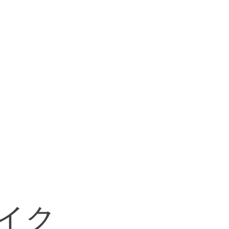
masa2setsTV
レンタル料金
イク