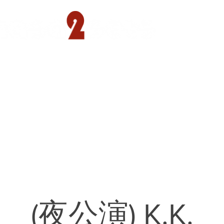
遊園店
読売ランド店
ゴルフ倶楽部
concept
(夜公演) K.K.