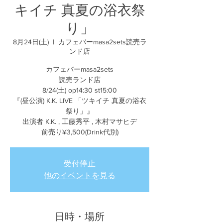
キイチ 真夏の浴衣祭
り」
8月24日(土)
  |  
カフェバーmasa2sets読売ラ
ンド店
カフェバーmasa2sets
読売ランド店
8/24(土) op14:30 st15:00
『(昼公演) K.K. LIVE 「ツキイチ 真夏の浴衣
祭り」』
出演者 K.K. , 工藤秀平 , 木村マサヒデ
前売り¥3,500(Drink代別)
受付停止
他のイベントを見る
日時・場所