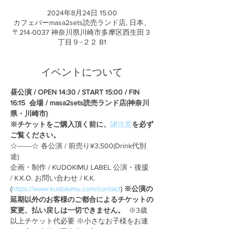
2024年8月24日 15:00
カフェバーmasa2sets読売ランド店, 日本、
〒214-0037 神奈川県川崎市多摩区西生田３
丁目９−２２ B1
イベントについて
昼公演 / OPEN 14:30 / START 15:00 / FIN 
16:15  会場 / masa2sets読売ランド店(神奈川
県・川崎市)
※チケットをご購入頂く前に、
諸注意
を必ず
ご覧ください。
☆-------☆ 各公演 / 前売り¥3,500(Drink代別
途)
企画・制作 / KUDOKIMU LABEL 公演・後援 
/ K.K.O. お問い合わせ / K.K. 
(
https://www.kudokimu.com/contact
) 
※公演の
延期以外のお客様のご都合によるチケットの
変更、払い戻しは一切できません。 
 ※3歳
以上チケット代必要 ※小さなお子様をお連