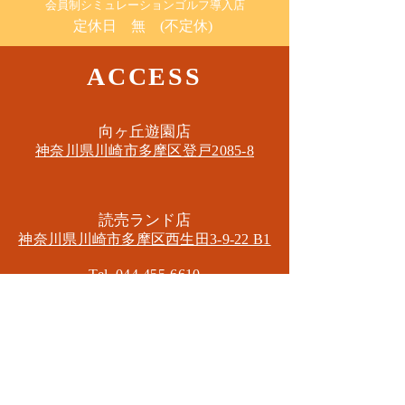
​会員制シミュレーションゴルフ導入店
定休日 無 (不定休)
ACCESS
​向ヶ丘遊園店
神奈川県川崎市多摩区​登戸2085-8
​読売ランド店
神奈川県川崎市多摩区​西生田3-9-22 B1
Tel. 044-455-6610
​登戸店
神奈川県川崎市多摩区​登戸2583-4
​登戸グランブロス301