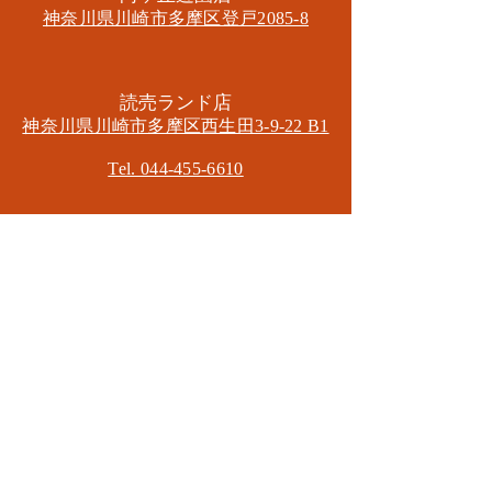
神奈川県川崎市多摩区​登戸2085-8
​読売ランド店
神奈川県川崎市多摩区​西生田3-9-22 B1
Tel. 044-455-6610
​登戸店
神奈川県川崎市多摩区​登戸2583-4
​登戸グランブロス301
​和泉多摩川店
東京都狛江市東和泉3-6-5
​ロイヤル多摩川2F
Mail.
masa2sets@gmail.com