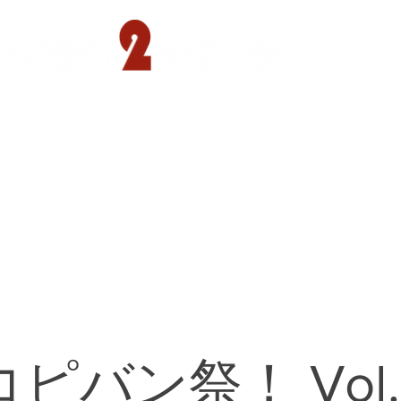
遊園店
読売ランド店
ゴルフ倶楽部
concept
ピバン祭！ Vol