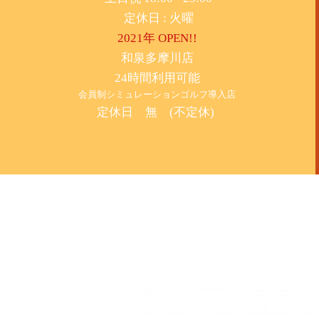
​定休日 : 火曜
2021年 OPEN!!
​和泉多摩川店
24時間利用可能
​会員制シミュレーションゴルフ導入店
定休日 無 (不定休)