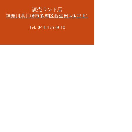
​読売ランド店
神奈川県川崎市多摩区​西生田3-9-22 B1
Tel. 044-455-6610
​登戸店
神奈川県川崎市多摩区​登戸2583-4
​登戸グランブロス301
​和泉多摩川店
東京都狛江市東和泉3-6-5
​ロイヤル多摩川2F
Mail.
masa2sets@gmail.com
080-5533-7109