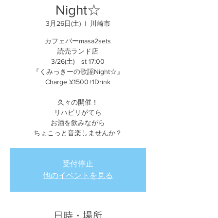
Night☆
3月26日(土)
  |  
川崎市
カフェバーmasa2sets
読売ランド店
3/26(土) st 17:00
『くみっきーの歌謡Night☆』
Charge ¥1500+1Drink
久々の開催！
リハビリがてら
お酒を飲みながら
ちょこっと音楽しませんか？
受付停止
他のイベントを見る
日時・場所