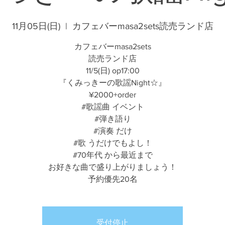
11月05日(日)
  |  
カフェバーmasa2sets読売ランド店
カフェバーmasa2sets
読売ランド店
11/5(日) op17:00
『くみっきーの歌謡Night☆』
¥2000+order
#歌謡曲 イベント
#弾き語り
#演奏 だけ
#歌 うだけでもよし！
#70年代 から最近まで
お好きな曲で盛り上がりましょう！
予約優先20名
受付停止