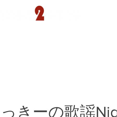
遊園店
読売ランド店
ゴルフ倶楽部
concept
っきーの歌謡Nig