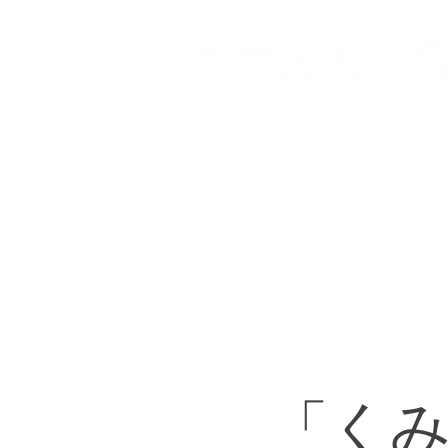
HOME
登戸店
向ヶ丘
「くみ