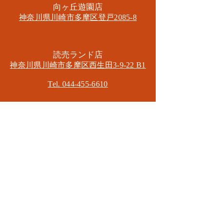
​向ヶ丘遊園店
神奈川県川崎市多摩区​登戸2085-8
​読売ランド店
神奈川県川崎市多摩区​西生田3-9-22 B1
Tel. 044-455-6610
​登戸店
神奈川県川崎市多摩区​登戸2583-4
​登戸グランブロス301
​和泉多摩川店
東京都狛江市東和泉3-6-5
​ロイヤル多摩川2F