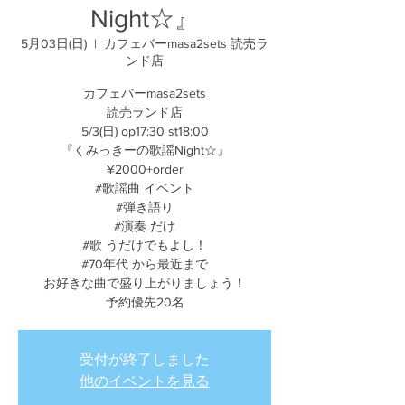
Night☆』
5月03日(日)
  |  
カフェバーmasa2sets 読売ラ
ンド店
カフェバーmasa2sets
読売ランド店
5/3(日) op17:30 st18:00
『くみっきーの歌謡Night☆』
¥2000+order
#歌謡曲 イベント
#弾き語り
#演奏 だけ
#歌 うだけでもよし！
#70年代 から最近まで
お好きな曲で盛り上がりましょう！
予約優先20名
受付が終了しました
他のイベントを見る