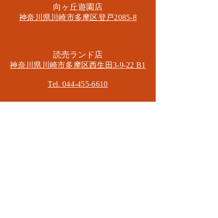
​向ヶ丘遊園店
神奈川県川崎市多摩区​登戸2085-8
​読売ランド店
神奈川県川崎市多摩区​西生田3-9-22 B1
Tel. 044-455-6610
​登戸店
神奈川県川崎市多摩区​登戸2583-4
​登戸グランブロス301
​和泉多摩川店
東京都狛江市東和泉3-6-5
​ロイヤル多摩川2F