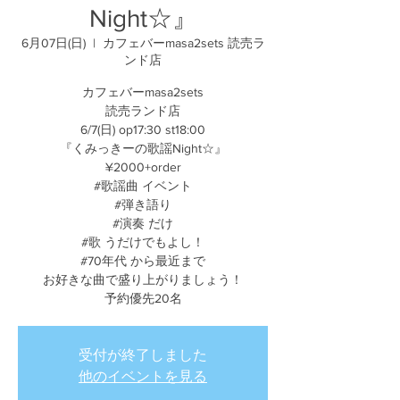
Night☆』
6月07日(日)
  |  
カフェバーmasa2sets 読売ラ
ンド店
カフェバーmasa2sets
読売ランド店
6/7(日) op17:30 st18:00
『くみっきーの歌謡Night☆』
¥2000+order
#歌謡曲 イベント
#弾き語り
#演奏 だけ
#歌 うだけでもよし！
#70年代 から最近まで
お好きな曲で盛り上がりましょう！
予約優先20名
受付が終了しました
他のイベントを見る