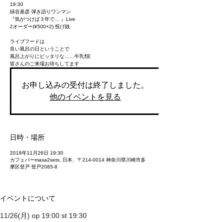
19:30
緑谷基彦 弾き語りワンマン
『気がつけば３年で… 』Live
2オーダー(¥500×2) 投げ銭
ライブフードは
良い風呂の日ということで
風呂上がりにピッタリな……牛乳❗️笑
皆さんのご来場お待ちしてます
お申し込みの受付は終了しました。
他のイベントを見る
日時・場所
2018年11月26日 19:30
カフェバーmasa2sets, 日本、〒214-0014 神奈川県川崎市多
摩区登戸 登戸2085-8
イベントについて
11/26(月) op 19:00 st 19:30