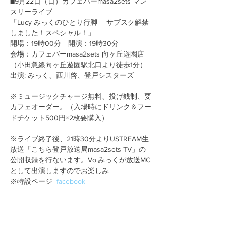
■9月22日（日）カフェバーmasa2sets マン
スリーライブ

「Lucy みっくのひとり行脚 　サブスク解禁
しました！スペシャル！」

開場：19時00分　開演：19時30分

会場：カフェバーmasa2sets 向ヶ丘遊園店
（小田急線向ヶ丘遊園駅北口より徒歩1分）

​※ミュージックチャージ無料、投げ銭制、要
カフェオーダー。（入場時にドリンク＆フー
※ライブ終了後、21時30分よりUSTREAM生
放送「こちら登戸放送局masa2sets TV」の
公開収録を行ないます。Vo.みっくが放送MC
として出演しますのでお楽しみ
​​※特設ページ  
facebook