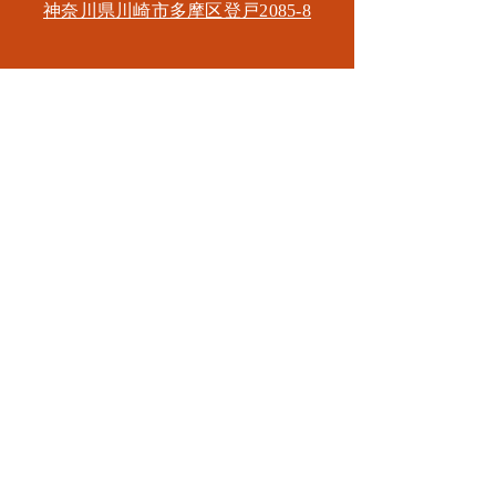
神奈川県川崎市多摩区​登戸2085-8
​読売ランド店
神奈川県川崎市多摩区​西生田3-9-22 B1
Tel. 044-455-6610
​登戸店
神奈川県川崎市多摩区​登戸2583-4
​登戸グランブロス301
​和泉多摩川店
東京都狛江市東和泉3-6-5
​ロイヤル多摩川2F
Mail.
masa2sets@gmail.com