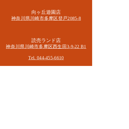
​向ヶ丘遊園店
神奈川県川崎市多摩区​登戸2085-8
​読売ランド店
神奈川県川崎市多摩区​西生田3-9-22 B1
Tel. 044-455-6610
​登戸店
神奈川県川崎市多摩区​登戸2583-4
​登戸グランブロス301
​和泉多摩川店
東京都狛江市東和泉3-6-5
​ロイヤル多摩川2F