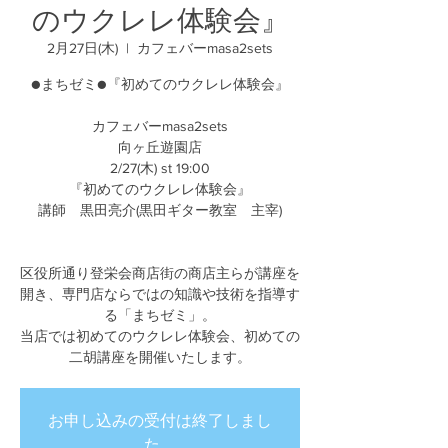
のウクレレ体験会』
2月27日(木)
  |  
カフェバーmasa2sets
●まちゼミ●『初めてのウクレレ体験会』
カフェバーmasa2sets
向ヶ丘遊園店
2/27(木) st 19:00
『初めてのウクレレ体験会』
講師 黒田亮介(黒田ギター教室 主宰)
区役所通り登栄会商店街の商店主らが講座を
開き、専門店ならではの知識や技術を指導す
る「まちゼミ」。
当店では初めてのウクレレ体験会、初めての
二胡講座を開催いたします。
お申し込みの受付は終了しまし
た。