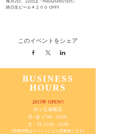
毎月2日、22日は『masa2setsの日!!』
終日生ビール￥２００ OFF!!
このイベントをシェア
BUSINESS
HOURS
2015年 OPEN!!
​向ヶ丘遊園店
月~金 17:00 - 24:00
土・日 15:00 - 24:00
(営業時間はイベントにより変動致します)