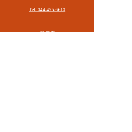
Tel. 044-455-6610
​登戸店
神奈川県川崎市多摩区​登戸2583-4
​登戸グランブロス301
​和泉多摩川店
東京都狛江市東和泉3-6-5
​ロイヤル多摩川2F
Mail.
masa2sets@gmail.com
080-5533-7109
CONTACT