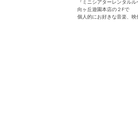
『ミニシアターレンタルル
向ヶ丘遊園本店の２Fで
個人的にお好きな音楽、映