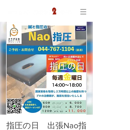
指圧の日 出張Nao指