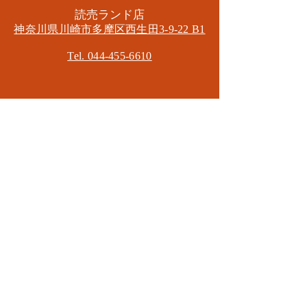
​読売ランド店
神奈川県川崎市多摩区​西生田3-9-22 B1
Tel. 044-455-6610
​登戸店
神奈川県川崎市多摩区​登戸2583-4
​登戸グランブロス301
​和泉多摩川店
東京都狛江市東和泉3-6-5
​ロイヤル多摩川2F
Mail.
masa2sets@gmail.com
080-5533-7109