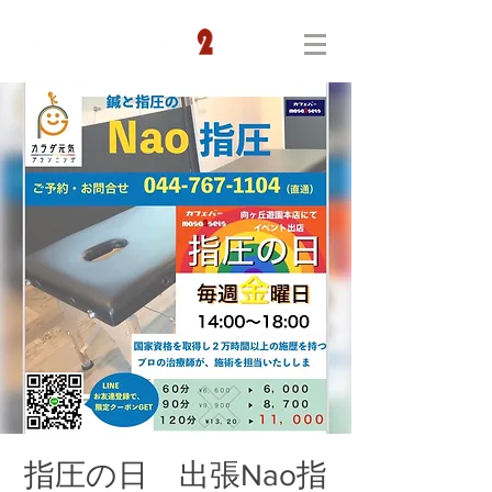
指圧の日 出張Nao指