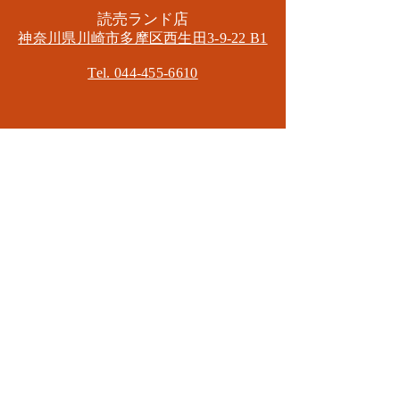
​読売ランド店
神奈川県川崎市多摩区​西生田3-9-22 B1
Tel. 044-455-6610
​登戸店
神奈川県川崎市多摩区​登戸2583-4
​登戸グランブロス301
​和泉多摩川店
東京都狛江市東和泉3-6-5
​ロイヤル多摩川2F
Mail.
masa2sets@gmail.com
080-5533-7109