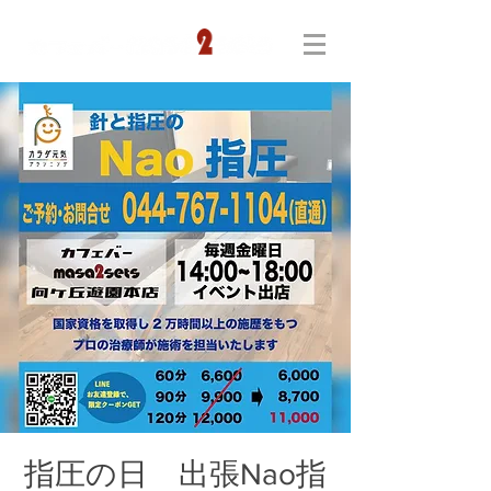
指圧の日 出張Nao指