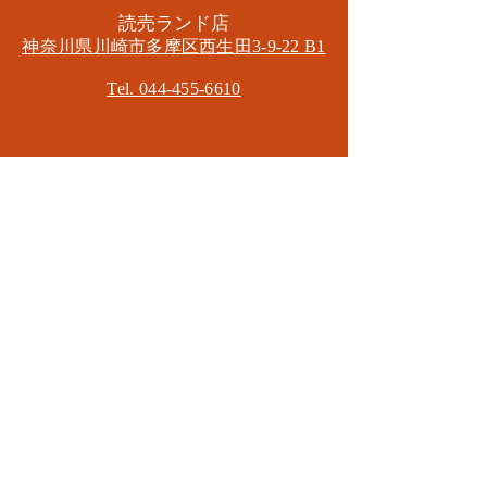
​読売ランド店
神奈川県川崎市多摩区​西生田3-9-22 B1
Tel. 044-455-6610
​登戸店
神奈川県川崎市多摩区​登戸2583-4
​登戸グランブロス301
​和泉多摩川店
東京都狛江市東和泉3-6-5
​ロイヤル多摩川2F
Mail.
masa2sets@gmail.com
080-5533-7109